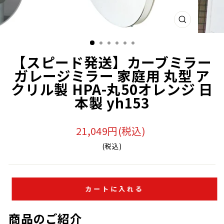
閉
じ
る
【スピード発送】カーブミラー
ガレージミラー 家庭用 丸型 ア
クリル製 HPA-丸50オレンジ 日
本製 yh153
21,049円(税込)
(税込)
カートに入れる
商品のご紹介