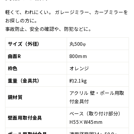
軽くて、われにくい。 ガレージミラー、カーブミラーを
お探しの方に。
事故防止、安全の確認や、防犯などに。
サイズ（外径）
丸500φ
曲面R
800mm
枠色
オレンジ
重量（金具共）
約2.1kg
アクリル 壁・ポール用取
鏡材質
付金具付
ベース（取り付け部分）
壁面用取付金具
H55×W45mm