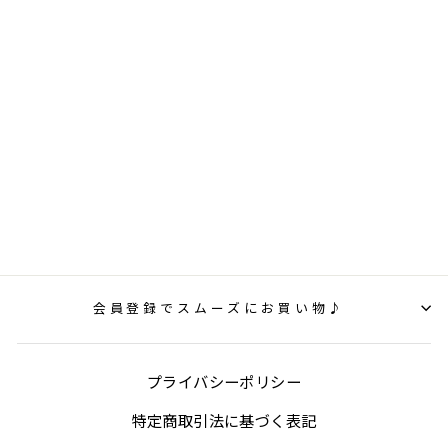
【スピード発送】
カーブミラー ガレ
ージミラー 家庭用
丸型 アクリル製
HPA-丸50オレン
ジ 日本製 yh153
21,049円(税込)
会員登録でスムーズにお買い物♪
プライバシーポリシー
特定商取引法に基づく表記